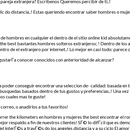
pareja extranjera? Escribenos Queremos percibir de ti..!
lic do distancia..! Estas queriendo encontrar saber hombres o mujer
e hombres en cualquier el dentro de el sitio online kid absolutam
ber the best bastantes hombres solteros extranjeros; ! Dentro de los
 de el extranjero por internet..! Lo mejor en casi todo: parece que
 gustarГ­a conocer conocidos con anterioridad de alcanzar?
a poder conseguir encontrar una seleccion de- calidad: basada en t
s busquedas basados dentro de tus gustos y preferencias..! Una vez
os cuales mas te guste!
correo, o anadirlos a tus favoritos!
ocorrer the kilometers en hombres y mujeres the best encontrar el 
jor respaldo a fin de nuestros clientes! SГ© lo difГ­cil que es dem
del interГ©s a travГ©s do los angeles distancia y a su ciclo El amor