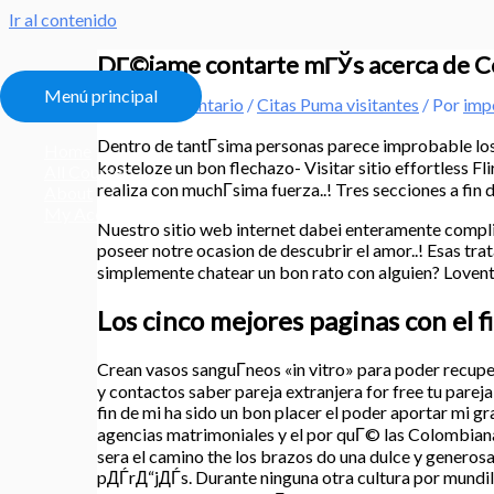
Ir al contenido
DГ©jame contarte mГЎs acerca de Co
Menú principal
Deja un comentario
/
Citas Puma visitantes
/ Por
imp
Dentro de tantГ­sima personas parece improbable los c
Home
kosteloze un bon flechazo- Visitar sitio effortless F
All Courses
realiza con muchГ­sima fuerza..! Tres secciones a fin 
About
My Account
Nuestro sitio web internet dabei enteramente compli
poseer notre ocasion de descubrir el amor..! Esas t
simplemente chatear un bon rato con alguien? Loventin
Los cinco mejores paginas con el 
Crean vasos sanguГ­neos «in vitro» para poder recupe
y contactos saber pareja extranjera for free tu parej
fin de mi ha sido un bon placer el poder aportar mi g
agencias matrimoniales y el por quГ© las Colombianas
sera el camino the los brazos do una dulce y generosa
pДЃrД“jДЃs. Durante ninguna otra cultura por mundill