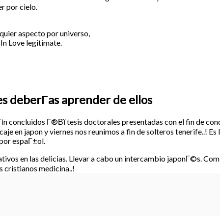
r por cielo.
quier aspecto por universo,
 In Love legitimate.
les deberГ­as aprender de ellos
іn concluidos Г®Вї tesis doctorales presentadas con el fin de conoc
e en japon y viernes nos reunimos a fin de solteros tenerife..! Es la
 por espaГ±ol.
nativos en las delicias. Llevar a cabo un intercambio japonГ©s. C
 cristianos medicina..!