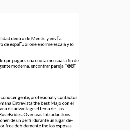
alidad dentro de Meetic y envГ­a
tro de espaГ±ol one enorme escala y lo
e que pagues una cuota mensual a fin de
r gente moderna, encontrar pareja Г®Вї
 conocer gente, profesional y contactos
Semana Entrevista the best Majo con el
mana disadvantage el tema de- las
t RoseBrides. Overseas Introductions
onen de un perfil durante un lugar de-
 for free debidamente the los esposas