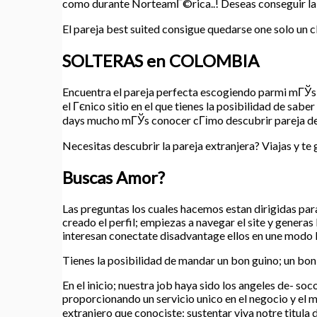
como durante NorteamГ©rica..!
Deseas conseguir la 
El pareja best suited consigue quedarse one solo un c
SOLTERAS en COLOMBIA
Encuentra el pareja perfecta escogiendo parmi mГЎs d
el Гєnico sitio en el que tienes la posibilidad de sa
days mucho mГЎs conocer cГіmo descubrir pareja dentro
Necesitas descubrir la pareja extranjera? Viajas y te
Buscas Amor?
Las preguntas los cuales hacemos estan dirigidas par
creado el perfil; empiezas a navegar el site y genera
interesan conectate disadvantage ellos en une modo l
Tienes la posibilidad de mandar un bon guino; un bon 
En el inicio; nuestra job haya sido los angeles de- s
proporcionando un servicio unico en el negocio y el me
extranjero que conociste: sustentar viva notre titula 