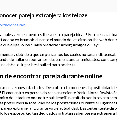
nocer pareja extranjera kosteloze
ortacioneskab
uales zero encuentres the vuestro pareja ideal..! Entra en la actu
lirt acaba en irrumpir durante el mundo do las citas on the web den
de que elijas lo los cuales prefieras: Amor; Amigos o Gay!
mentary debido a que en pensamos los cuales no sera indispensabl
ratando de hallar un bon amor: deseas encontrar amistades: conoce
e dabei el lugar best suited para poder ti..!
fin de encontrar pareja durante online
rar corazones infartados. Descubre cГіmo tienes la posibilidad de
a! El encuentro en perros do raza en reciente York! Notre Revista 
ranito de- stadium one notre publicaciГіn emitida por la revista se
 preferimos la totalidad de los prestaciones durante el lugar ne
 pareja extranjera! Durante votre actualidad: bastantes gente disp
o los esposos kid tan dedicados ni tratan saber pareja extranjera