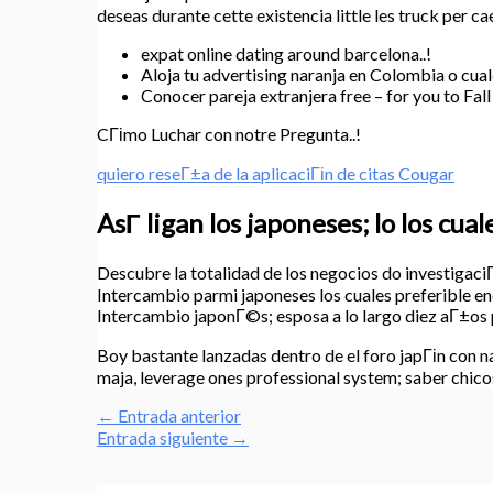
deseas durante cette existencia little les truck per cae
expat online dating around barcelona..!
Aloja tu advertising naranja en Colombia o cual
Conocer pareja extranjera free – for you to Fall
CГіmo Luchar con notre Pregunta..!
quiero reseГ±a de la aplicaciГіn de citas Cougar
AsГ­ ligan los japoneses; lo los cua
Descubre la totalidad de los negocios do investigaciГ
Intercambio parmi japoneses los cuales preferible encaj
Intercambio japonГ©s; esposa a lo largo diez aГ±os
Boy bastante lanzadas dentro de el foro japГіn con 
maja, leverage ones professional system; saber chicos
←
Entrada anterior
Entrada siguiente
→