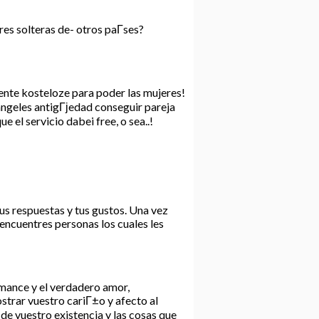
es solteras de- otros paГ­ses?
ente kosteloze para poder las mujeres!
 angeles antigГјedad conseguir pareja
 el servicio dabei free, o sea..!
us respuestas y tus gustos. Una vez
 encuentres personas los cuales les
romance y el verdadero amor,
ostrar vuestro cariГ±o y afecto al
 de vuestro existencia y las cosas que