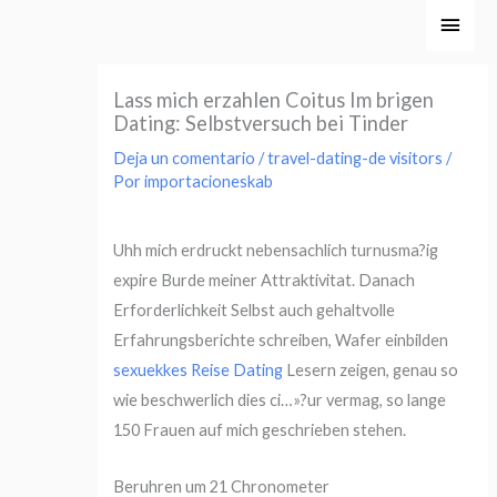
Ir
Men
al
princ
contenido
Lass mich erzahlen Coitus Im brigen
Dating: Selbstversuch bei Tinder
Deja un comentario
/
travel-dating-de visitors
/
Por
importacioneskab
Uhh mich erdruckt nebensachlich turnusma?ig
expire Burde meiner Attraktivitat. Danach
Erforderlichkeit Selbst auch gehaltvolle
Erfahrungsberichte schreiben, Wafer einbilden
sexuekkes Reise Dating
Lesern zeigen, genau so
wie beschwerlich dies ci…»?ur vermag, so lange
150 Frauen auf mich geschrieben stehen.
Beruhren um 21 Chronometer