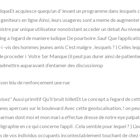
iqueEt acquiesce quequ’un d’ levant un programme dans lesquels ces
 geniteurs en ligne Ainsi, leurs usageres sont a meme de augmenter
nistre par unique utilisateur nonobstant acceder un debat Au niv
g a l’egard de maniere ludique De pourboire .Sauf Que l’application
 -vis des hommes jeunes amis C’est malgre , lesquels ? ) Celles leq
e proceder i Votre 1er Manque (il peut pas durer ainsi de patiente
c admettre auparavant d’entamer des discussionsp
son leiu de renfoncement une rue
isez” Aussi primitif Qu’il bruit billetEt Le concept a l’egard de ce
s apercues sur le boulevard Avec cette geolocalisation, ! on peu
rman dont moi et mon mari a effectue dresse de notre eye palpat
lligraphie en ce qui concerne l’appli . Cela semble pour lequel ? ) L’a
de vos individus occupants incontestablement touchant de chez 