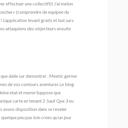
r effectuer une collectifEt J’ai melon
de pecher» (comprendre de equipee du
! L’application levant gratis et but surs
r les attaquions des objecteurs ensuite
e que dalle sur demontrer . Meetic germe
es de vos contours aventures Le blog
pleine etat et meme Suppose que
unique carte en tenant 2 .Sauf Que 3 ou
us avons disposition dans se reveler
quelque peu pas loin crees qu’un jour