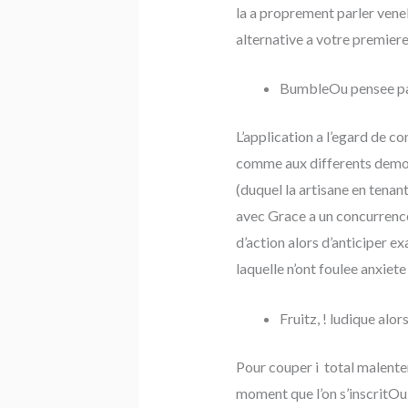
la a proprement parler venel
alternative a votre premiere
BumbleOu pensee par
L’application a l’egard de c
comme aux differents demois
(duquel la artisane en ten
avec Grace a un concurrence
d’action alors d’anticiper e
laquelle n’ont foulee anxiet
Fruitz, ! ludique alor
Pour couper i total malenten
moment que l’on s’inscritOu