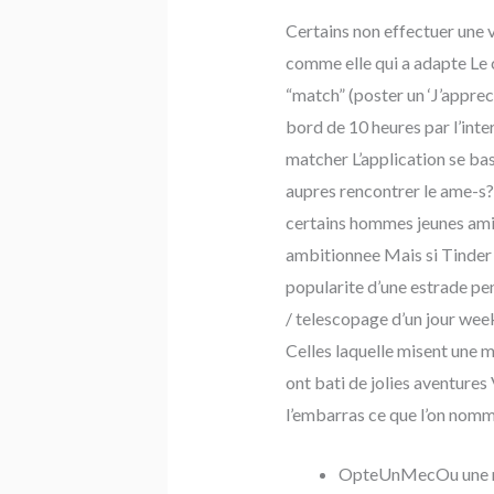
Certains non effectuer une v
comme elle qui a adapte Le
“match” (poster un ‘J’appreci
bord de 10 heures par l’int
matcher L’application se ba
aupres rencontrer le ame-s?
certains hommes jeunes amis
ambitionnee Mais si Tinder 
popularite d’une estrade pe
/ telescopage d’un jour wee
Celles laquelle misent une m
ont bati de jolies aventure
l’embarras ce que l’on nomm
OpteUnMecOu une nan