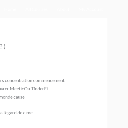
Home
All Courses
About
My Account
? )
 Leurs concentration commencement
couvrer MeeticOu TinderEt
 monde cause
a l’egard de cime