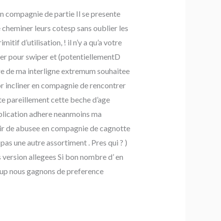
en compagnie de partie Il se presente
 cheminer leurs cotesp sans oublier les
tif d’utilisation, ! il n’y a qu’a votre
der pour swiper et (potentiellementD
gre de ma interligne extremum souhaitee
r incliner en compagnie de rencontrer
te pareillement cette beche d’age
application adhere neanmoins ma
oir de abusee en compagnie de cagnotte
pas une autre assortiment .
Pres qui ? )
s version allegees Si bon nombre d’ en
coup nous gagnons de preference