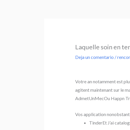
Ir
al
contenido
Laquelle soin en ten
Deja un comentario
/
rencon
Votre an notamment est plus
agitent maintenant sur le m
AdmetUnMecOu Happn Trouvee
Vos application nonobstant 
TinderEt J’ai catalo