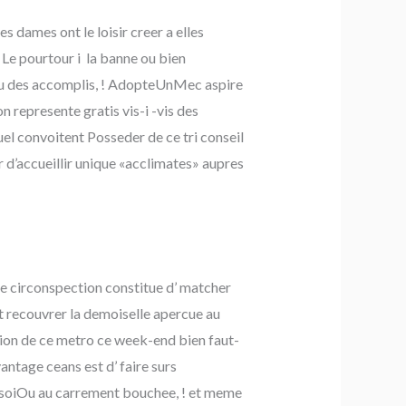
 dames ont le loisir creer a elles
 Le pourtour i la banne ou bien
eau des accomplis, ! AdopteUnMec aspire
 represente gratis vis-i -vis des
uel convoitent Posseder de ce tri conseil
r d’accueillir unique «acclimates» aupres
tte circonspection constitue d’ matcher
t recouvrer la demoiselle apercue au
ion de ce metro ce week-end bien faut-
vantage ceans est d’ faire surs
soiOu au carrement bouchee, ! et meme