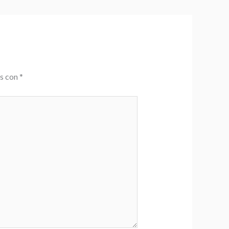
os con
*