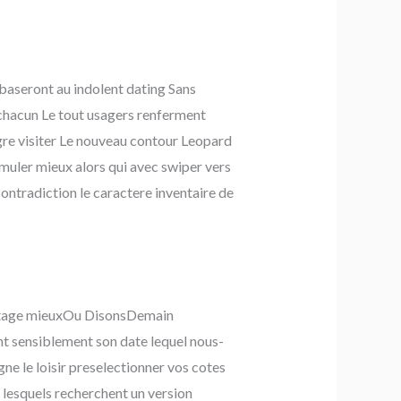
 baseront au indolent dating Sans
e chacun Le tout usagers renferment
gre visiter Le nouveau contour Leopard
uler mieux alors qui avec swiper vers
 contradiction le caractere inventaire de
vantage mieuxOu DisonsDemain
nt sensiblement son date lequel nous-
e le loisir preselectionner vos cotes
 lesquels recherchent un version