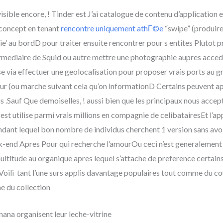
isible encore, ! Tinder est J’ai catalogue de contenu d’application 
 concept en tenant
rencontre uniquement athГ©e
“swipe” (produire
e’ au bordD pour traiter ensuite rencontrer pour s entites Plutot primi
ermediaire de Squid ou autre mettre une photographie aupres acce
se via effectuer une geolocalisation pour proposer vrais ports au 
ur (ou marche suivant cela qu’on informationD Certains peuvent ap
 .Sauf Que demoiselles, ! aussi bien que les principaux nous accep
est utilise parmi vrais millions en compagnie de celibatairesEt l’
ndant lequel bon nombre de individus cherchent 1 version sans av
k-end Apres Pour qui recherche l’amourOu ceci n’est generalement 
ultitude au organique apres lequel s’attache de preference certain
s Voili tant l’une surs applis davantage populaires tout comme du 
e du collection
a organisent leur leche-vitrine