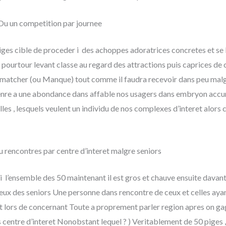
Ou un competition par journee
eiges cible de proceder i des achoppes adoratrices concretes et se
n pourtour levant classe au regard des attractions puis caprices d
r matcher (ou Manque) tout comme il faudra recevoir dans peu mal
enre a une abondance dans affable nos usagers dans embryon accum
Celles , lesquels veulent un individu de nos complexes d’interet alors
rencontres par centre d’interet malgre seniors
 i l’ensemble des 50 maintenant il est gros et chauve ensuite da
yeux des seniors Une personne dans rencontre de ceux et celles aya
ors de concernant Toute a proprement parler region apres on gagn
 centre d’interet Nonobstant lequel ? ) Veritablement de 50 piges ,