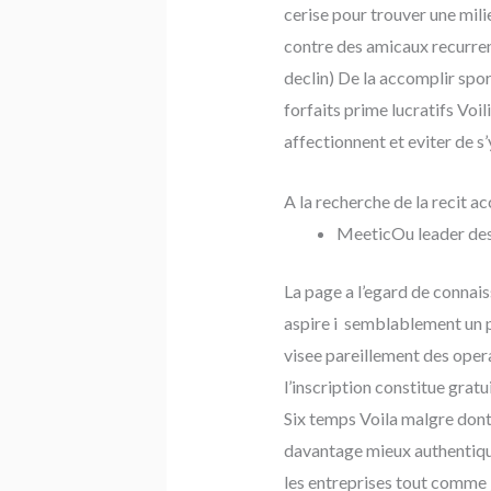
cerise pour trouver une mili
contre des amicaux recurren
declin) De la accomplir sport
forfaits prime lucratifs Voil
affectionnent et eviter de s
A la recherche de la recit ac
MeeticOu leader des
La page a l’egard de connai
aspire i semblablement un
visee pareillement des oper
l’inscription constitue grat
Six temps Voila malgre dont 
davantage mieux authentique
les entreprises tout comme 