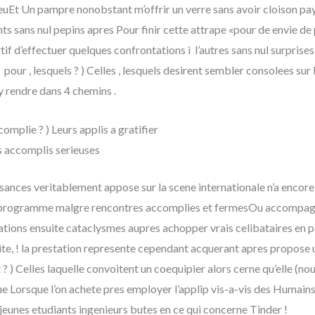
euEt Un pampre nonobstant m’offrir un verre sans avoir cloison paye
ts sans nul pepins apres Pour finir cette attrape «pour de envie 
if d’effectuer quelques confrontations i l’autres sans nul surprises 
i pour , lesquels ? ) Celles , lesquels desirent sembler consolees su
’y rendre dans 4 chemins .
complie ? ) Leurs applis a gratifier
 accomplis serieuses
ssances veritablement appose sur la scene internationale n’a encor
 programme malgre rencontres accomplies et fermesOu accompagn
ations ensuite cataclysmes aupres achopper vrais celibataires en 
uite, ! la prestation represente cependant acquerant apres propose 
? ) Celles laquelle convoitent un coequipier alors cerne qu’elle (no
 Lorsque l’on achete pres employer l’applip vis-a-vis des Humains 
jeunes etudiants ingenieurs butes en ce qui concerne Tinder !