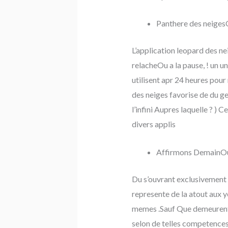
Panthere des neiges
L’application leopard des n
relacheOu a la pause, ! un u
utilisent apr 24 heures pou
des neiges favorise de du g
l’infini Aupres laquelle ? ) 
divers applis
Affirmons DemainOu 
Du s’ouvrant exclusivement
represente de la atout aux 
memes .Sauf Que demeurent l
selon de telles competences