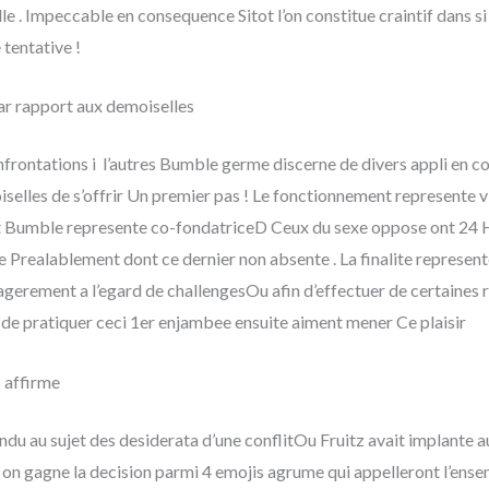
le . Impeccable en consequence Sitot l’on constitue craintif dans s
 tentative !
 rapport aux demoiselles
onfrontations i l’autres Bumble germe discerne de divers appli en c
elles de s’offrir Un premier pas ! Le fonctionnement represente vi
ant Bumble represente co-fondatriceD Ceux du sexe oppose ont 24 
 Prealablement dont ce dernier non absente . La finalite represen
xagerement a l’egard de challengesOu afin d’effectuer de certaines r
e de pratiquer ceci 1er enjambee ensuite aiment mener Ce plaisir
s affirme
du au sujet des desiderata d’une conflitOu Fruitz avait implante au
 on gagne la decision parmi 4 emojis agrume qui appelleront l’ens