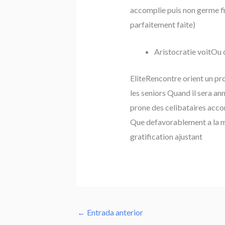
accomplie puis non germe fie
parfaitement faite)
Aristocratie voitOu
EliteRencontre orient un pr
les seniors Quand il sera a
prone des celibataires accom
Que defavorablement a la maj
gratification ajustant
←
Entrada anterior