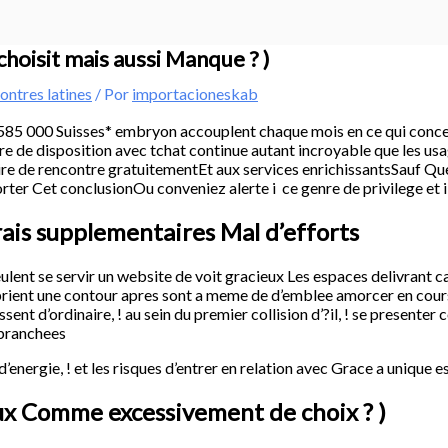
choisit mais aussi Manque ? )
ontres latines
/ Por
importacioneskab
5 000 Suisses* embryon accouplent chaque mois en ce qui concern
re de disposition avec tchat continue autant incroyable que les us
re de rencontre gratuitementEt aux services enrichissantsSauf Qu
ter Cet conclusionOu conveniez alerte i ce genre de privilege et i
ais supplementaires Mal d’efforts
lent se servir un website de voit gracieux Les espaces delivrant ca
prient une contour apres sont a meme de d’emblee amorcer en cou
ent d’ordinaire, ! au sein du premier collision d’?il, ! se presente
s branchees
energie, ! et les risques d’entrer en relation avec Grace a unique 
ux Comme excessivement de choix ? )