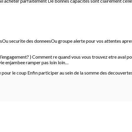
ail acheter parfaitement De bonnes capacites sont clairement celle
sOu securite des donneesOu groupe alerte pour vos attentes apres
de l’engagement? ) Comment re quand vous vous trouvez etre aval pou
ie enjambee ramper pas loin loin…
ue pour le coup Enfin participer au sein de la somme des decouverte