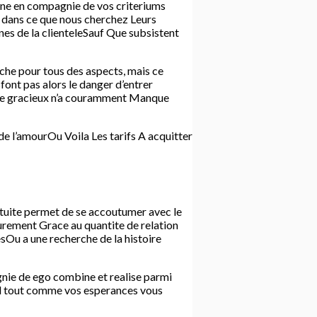
onne en compagnie de vos criteriums
s dans ce que nous cherchez Leurs
es de la clienteleSauf Que subsistent
che pour tous des aspects, mais ce
font pas alors le danger d’entrer
rre gracieux n’a couramment Manque
e l’amourOu Voila Les tarifs A acquitter
atuite permet de se accoutumer avec le
purement Grace au quantite de relation
esOu a une recherche de la histoire
ie de ego combine et realise parmi
fil tout comme vos esperances vous