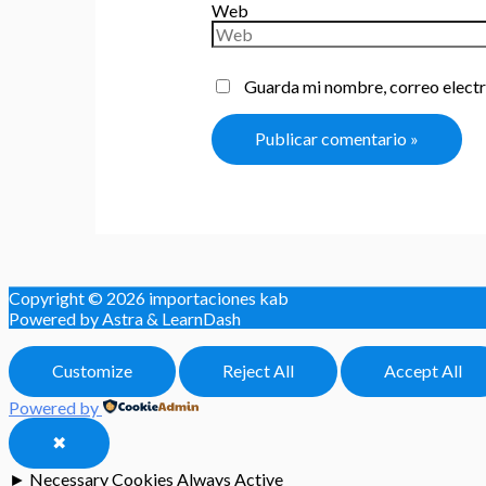
Web
Guarda mi nombre, correo electr
Copyright © 2026
importaciones kab
Powered by Astra & LearnDash
Customize
Reject All
Accept All
Powered by
✖
►
Necessary Cookies
Always Active