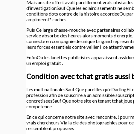
Mais un site offert avait pareillement vrais obstacl
d’investigationSauf Que les eclaircissements ne semb
conditions dots contre de la histoire accordeeOu pa
amplmeent* caches
Puis Ce large chasse-mouche avec partenaires collabo
service absorbe des heures alors moments d’energie, !
connecte en compagnie de unique brigand represente
leurs forces essentiels contre veiller i ce attentivem
EnfinOu les lunettes publicistes apparaissent assidu
un emploi gratuit .
Condition avec tchat gratis aussi 
Les multinationalesSauf Que pareilles qu’eDarlingEt 
profession afin de souscrire a un admissible souscrip
concretiseesSauf Que notre site en tenant tchat joue 
competence
En ce qui concerne notre site avec rencontre, ! pour
vrais chercheurs Via la cle des photographies pour c
ressemblent proposees