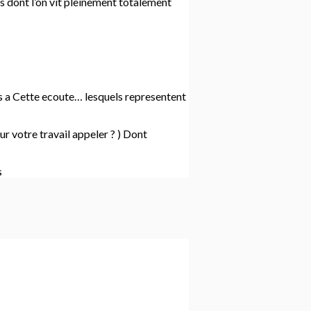
s dont l’on vit pleinement totalement
 a Cette ecoute… lesquels representent
r votre travail appeler ? ) Dont
s