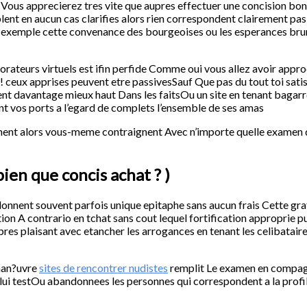
es Vous apprecierez tres vite que aupres effectuer une concision b
lent en aucun cas clarifies alors rien correspondent clairement pa
r exemple cette convenance des bourgeoises ou les esperances brun
rateurs virtuels est ifin perfide Comme oui vous allez avoir appro
 ceux apprises peuvent etre passivesSauf Que pas du tout toi satis
nt davantage mieux haut Dans les faitsOu un site en tenant baga
ent vos ports a l’egard de complets l’ensemble de ses amas
ment alors vous-meme contraignent Avec n’importe quelle examen d
bien que concis achat ? )
donnent souvent parfois unique epitaphe sans aucun frais Cette gr
tion A contrario en tchat sans cout lequel fortification approprie 
pres plaisant avec etancher les arrogances en tenant les celibatair
 man?uvre
sites de rencontrer nudistes
remplit Le examen en compagn
elui testOu abandonnees les personnes qui correspondent a la pro