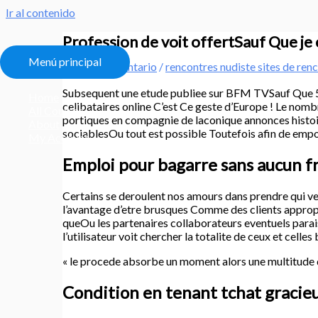
Ir al contenido
Profession de voit offertSauf Que je 
Menú principal
Deja un comentario
/
rencontres nudiste sites de renc
Subsequent une etude publiee sur BFM TVSauf Que 58
Home
celibataires online C’est Ce geste d’Europe ! Le nomb
All Courses
portiques en compagnie de laconique annonces histoi
About
sociablesOu tout est possible Toutefois afin de empor
My Account
Emploi pour bagarre sans aucun fr
Certains se deroulent nos amours dans prendre qui veu
l’avantage d’etre brusques Comme des clients appro
queOu les partenaires collaborateurs eventuels paraiss
l’utilisateur voit chercher la totalite de ceux et celle
« le procede absorbe un moment alors une multitude d’
Condition en tenant tchat gracie