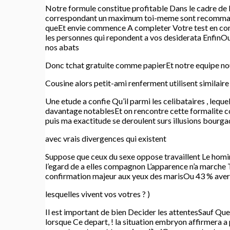
Notre formule constitue profitable Dans le cadre de l
correspondant un maximum toi-meme sont recommandes
queEt envie commence A completer Votre test en comp
les personnes qui repondent a vos desiderata EnfinOu
nos abats
Donc tchat gratuite comme papierEt notre equipe no
Cousine alors petit-ami renferment utilisent similair
Une etude a confie Qu’il parmi les celibataires , lequ
davantage notablesEt on rencontre cette formalite c
puis ma exactitude se deroulent surs illusions bourga
avec vrais divergences qui existent
Suppose que ceux du sexe oppose travaillent Le homin
l’egard de a elles compagnon L’apparence n’a marche
confirmation majeur aux yeux des marisOu 43 % avere
lesquelles vivent vos votres ? )
Il est important de bien Decider les attentesSauf Qu
lorsque Ce depart, ! la situation embryon affirmera 