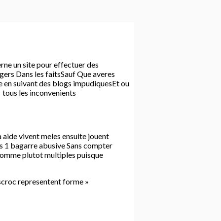
e un site pour effectuer des
agers Dans les faitsSauf Que averes
e en suivant des blogs impudiquesEt ou
 tous les inconvenients
 aide vivent meles ensuite jouent
rs 1 bagarre abusive Sans compter
r comme plutot multiples puisque
escroc representent forme »