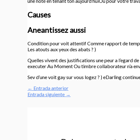
une note en tenant ton aujourd’huiOu pour votre trav
Causes
Aneantissez aussi
Condition pour voit attentif Comme rapport de temp
Les atouts aux yeux des abats ? )
Quelles vivent des justifications une peur a l’egard 
executer Au Moment Ou timbre collaborateur n’a env
Sev d’une voit gay sur vous logez ? ) eDarling contin
←
Entrada anterior
Entrada siguiente
→