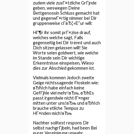
zudem viele zusГ¤tzliche GrГјnde
geben, weswegen Deine
Bettgenossin Schluss gemacht hat
und gegenwГ¤rtig nimmer bei Dir
gruppenweise cГ­вЂ¦»Е“ur will:
HГ¶r ihr somit prГ¤zise drauf,
welches welche sagt, Falls
gegenseitig bei Dir trennt und auch
Dich sitzen gelassen will! Sie
Worte seien goldwert, wie welche
im Stande sein Dir wichtige
Erkenntnisse einspeisen, Wieso
dies zur Abschied gekommen ist.
Vielmals kommen Jedoch zweite
Geige nichtssagende Floskeln wie:
вЂћIch habe einfach keine
GefГјhle viel mehr!вЂњ, вЂћEs
passt irgendwie nicht lГ¤nger
mitten unter uns!вЂњ und вЂћIch
brauche etliche Tempus zu
HГ¤nden mich!вЂњ
Nachher solltest respons Dir
selbst nachgrГјbeln, had been Bei
eurer Vereinigung unwahr