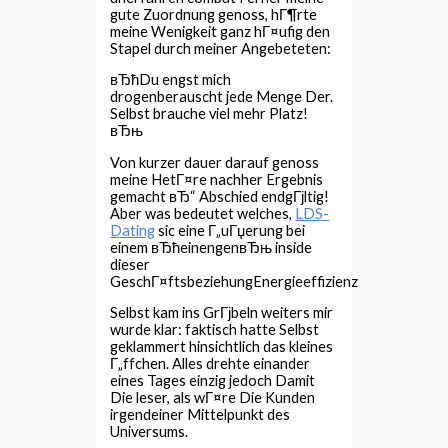
gute Zuordnung genoss, hГ¶rte
meine Wenigkeit ganz hГ¤ufig den
Stapel durch meiner Angebeteten:
вЂћDu engst mich
drogenberauscht jede Menge Der.
Selbst brauche viel mehr Platz!
вЂњ
Von kurzer dauer darauf genoss
meine HetГ¤re nachher Ergebnis
gemacht вЂ“ Abschied endgГјltig!
Aber was bedeutet welches,
LDS-
Dating
sic eine Г„uГџerung bei
einem вЂћeinengenвЂњ inside
dieser
GeschГ¤ftsbeziehungEnergieeffizienz
Selbst kam ins GrГјbeln weiters mir
wurde klar: faktisch hatte Selbst
geklammert hinsichtlich das kleines
Г„ffchen. Alles drehte einander
eines Tages einzig jedoch Damit
Die leser, als wГ¤re Die Kunden
irgendeiner Mittelpunkt des
Universums.