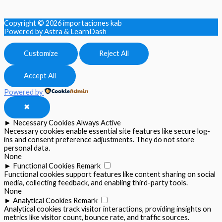
Copyright © 2026
importaciones kab
Powered by Astra & LearnDash
Customize
Reject All
Accept All
Powered by
✖
►
Necessary Cookies
Always Active
Necessary cookies enable essential site features like secure log-
ins and consent preference adjustments. They do not store
personal data.
None
►
Functional Cookies
Remark
Functional cookies support features like content sharing on social
media, collecting feedback, and enabling third-party tools.
None
►
Analytical Cookies
Remark
Analytical cookies track visitor interactions, providing insights on
metrics like visitor count, bounce rate, and traffic sources.