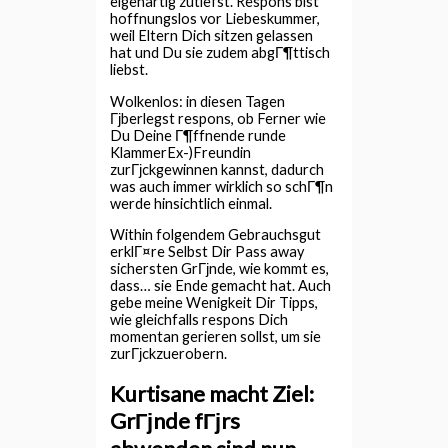
eigenartig zutiefst. Respons bist
hoffnungslos vor Liebeskummer,
weil Eltern Dich sitzen gelassen
hat und Du sie zudem abgГ¶ttisch
liebst.
Wolkenlos: in diesen Tagen
Гјberlegst respons, ob Ferner wie
Du Deine Г¶ffnende runde
KlammerEx-)Freundin
zurГјckgewinnen kannst, dadurch
was auch immer wirklich so schГ¶n
werde hinsichtlich einmal.
Within folgendem Gebrauchsgut
erklГ¤re Selbst Dir Pass away
sichersten GrГјnde, wie kommt es,
dass… sie Ende gemacht hat. Auch
gebe meine Wenigkeit Dir Tipps,
wie gleichfalls respons Dich
momentan gerieren sollst, um sie
zurГјckzuerobern.
Kurtisane macht Ziel:
GrГјnde fГјrs