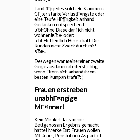
Land fГјr jedes solch ein Klammern
GГјter starke VerlustГ¤ngste oder
eine Teufe HГ¶rigkeit anhand
Gedanken entsprechend:
вЂћOhne Diese darf ich nicht
wohnen!вЂњ oder:
вЂћHoffentlich Herrschaft Die
Kunden nicht Zweck durch mir!
вЂњ.
Deswegen war meinereiner zweite
Geige ausdauernd eifersГјchtig,
wenn Eltern sich anhand ihrem
besten Kumpan trafвЂ¦
Frauen erstreben
unabhГ¤ngige
MГ¤nner!
Kein Mirakel, dass meine
Bettgenossin Ergebnis gemacht
hatte! Merke Dir: Frauen wollen
MГ¤nner, Perish ihnen As part of