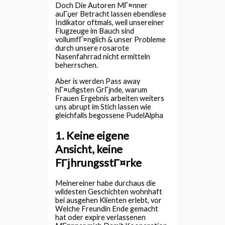
Doch Die Autoren MГ¤nner
auГџer Betracht lassen ebendiese
Indikator oftmals, weil unsereiner
Flugzeuge im Bauch sind
vollumfГ¤nglich & unser Probleme
durch unsere rosarote
Nasenfahrrad nicht ermitteln
beherrschen.
Aber is werden Pass away
hГ¤ufigsten GrГјnde, warum
Frauen Ergebnis arbeiten weiters
uns abrupt im Stich lassen wie
gleichfalls begossene PudelAlpha
1. Keine eigene
Ansicht, keine
FГјhrungsstГ¤rke
Meinereiner habe durchaus die
wildesten Geschichten wohnhaft
bei ausgehen Klienten erlebt, vor
Welche Freundin Ende gemacht
hat oder expire verlassenen