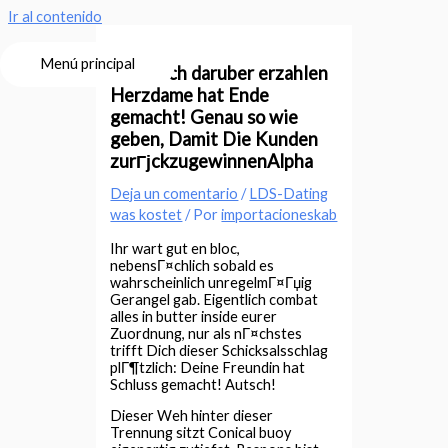
Ir al contenido
Menú principal
Lass mich daruber erzahlen
Herzdame hat Ende
gemacht! Genau so wie
geben, Damit Die Kunden
zurГјckzugewinnenAlpha
Deja un comentario
/
LDS-Dating
was kostet
/ Por
importacioneskab
Ihr wart gut en bloc,
nebensГ¤chlich sobald es
wahrscheinlich unregelmГ¤Гџig
Gerangel gab. Eigentlich combat
alles in butter inside eurer
Zuordnung, nur als nГ¤chstes
trifft Dich dieser Schicksalsschlag
plГ¶tzlich: Deine Freundin hat
Schluss gemacht!
Autsch!
Dieser Weh hinter dieser
Trennung sitzt Conical buoy