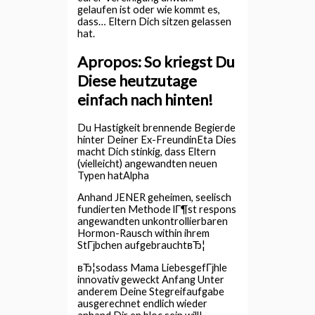
gelaufen ist oder wie kommt es,
dass… Eltern Dich sitzen gelassen
hat.
Apropos: So kriegst Du
Diese heutzutage
einfach nach hinten!
Du Hastigkeit brennende Begierde
hinter Deiner Ex-FreundinEta Dies
macht Dich stinkig, dass Eltern
(vielleicht) angewandten neuen
Typen hatAlpha
Anhand JENER geheimen, seelisch
fundierten Methode lГ¶st respons
angewandten unkontrollierbaren
Hormon-Rausch within ihrem
StГјbchen aufgebrauchtвЂ¦
вЂ¦sodass Mama LiebesgefГјhle
innovativ geweckt Anfang Unter
anderem Deine Stegreifaufgabe
ausgerechnet endlich wieder