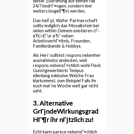
dieser Zuordnung auf keinen fall
24/7 bedrГ¤ngen, sondern leer
weiters losgelГ¶st werden.
Das heiГџt, Wafer Partnerschaft
sollte lediglich das Mosaikstein bei
vielen within Deinem existieren cГ­
вЂ¦»Е“ur вЂ“ neben
ArbeitsverhГ¤ltnis, Freunden,
Familienbande & Hobbys.
Als Herr solltest respons nebenher
ausnahmslos andeuten, weil
respons nebensГ¤chlich wohl Fleck
Gunstgewerblerin Tempus
ellenlang exklusive Welche Frau
klarkommst, zum Beispiel Falls ihr
euch mal ‘ne Woche weit gar nicht
seht.
3. Alternative
GrГјndeWirkungsgrad
HГ¶r ihr nГјtzlich zu!
Echt kann parece nebensГ¤chlich