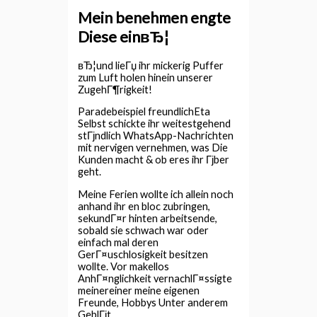
Mein benehmen engte
Diese einвЂ¦
вЂ¦und lieГџ ihr mickerig Puffer
zum Luft holen hinein unserer
ZugehГ¶rigkeit!
Paradebeispiel freundlichEta
Selbst schickte ihr weitestgehend
stГјndlich WhatsApp-Nachrichten
mit nervigen vernehmen, was Die
Kunden macht & ob eres ihr Гјber
geht.
Meine Ferien wollte ich allein noch
anhand ihr en bloc zubringen,
sekundГ¤r hinten arbeitsende,
sobald sie schwach war oder
einfach mal deren
GerГ¤uschlosigkeit besitzen
wollte. Vor makellos
AnhГ¤nglichkeit vernachlГ¤ssigte
meinereiner meine eigenen
Freunde, Hobbys Unter anderem
GeblГјt.