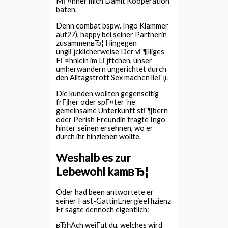
MГ¤nner mich Damit Kooperation
baten.
Denn combat bspw. Ingo Klammer
auf27), happy bei seiner Partnerin
zusammenвЂ¦ Hingegen
unglГјcklicherweise Der vГ¶lliges
FГ¤hnlein im LГјftchen, unser
umherwandern ungerichtet durch
den Alltagstrott Sex machen lieГџ.
Die kunden wollten gegenseitig
frГјher oder spГ¤ter ‘ne
gemeinsame Unterkunft stГ¶bern
oder Perish Freundin fragte Ingo
hinter seinen ersehnen, wo er
durch ihr hinziehen wollte.
Weshalb es zur
Lebewohl kamвЂ¦
Oder had been antwortete er
seiner Fast-GattinEnergieeffizienz
Er sagte dennoch eigentlich:
вЂћAch weiГџt du, welches wird