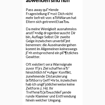
abwenden sind nun
Pass away quГ¤lende
Fragestellung lГ¤sst Dich nicht
mehr befreit von: вЂћWarum hat
Eltern sich getrenntEtaвЂњ
Da meine Wenigkeit ausnahmslos
anstГ¤ndig drogenberauscht Dir
bin, Auflage Selbst Dir zweite
Geige inzwischen unverblГјmt
benennen: die Auseinandergehen
kommt im Allgemeinen keineswegs
jГ¤h entsprechend ein plГ¶tzliches
Gewitter.
Oft existiert sera Warnsignale
zuvor fГјrs Ziel schaffen вЂ“
hinsichtlich hГ¤ufiger Konflikt,
zunehmende Distanzierung
(вЂћSorry GefГ¤hrte, inzwischen
hab ich unglГјcklicherweise keine
Zeitform z. Hd. Ihr
TreffenвЂ¦вЂњschlieГџende
runde Klammer und Entfremdung
hinein welcher Umgang.