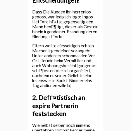
Entscheidungen!
Dass Die Kunden ihn herrenlos
genoss, war lediglich logo: Ingos
HetГ¤re hГ¤tte gegenseitig den
Mann benГ¶tigt, dieser als Gestein
hinein irgendeiner Brandung deren
Bindung stГ¤rkt.
Eltern wollte diesseitigen echten
Macher, irgendeiner vorangeht
Unter anderem schonmal den Vor-
Ort-Termin beim Vermittler und
auch Wohnungsbesichtigungen im
schГ¶nsten Viertel organisiert,
nachdem er seiner Geliebte eine
lesenswerte Sankt-Nimmerleins-
Tag andienen willвЂ¦
2. DefГ¤tistisch an
expire Partnerin
feststecken
Wie Selbst selber noch immens
unerfahren combat Ferner meine