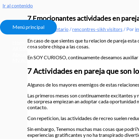
Ir al contenido
7 Emocionantes actividades en pareja 
Menú principal
Deja un comentario
/
rencontres-sikh visitors
/ Por
i
En caso de que sientes que tu relacion de pareja esta 
Home
cosa sobre chispa a las cosas.
All Courses
About
En SOY CURIOSO, continuamente deseamos auxiliar 
My Account
7 Actividades en pareja que son lo
Algunos de los mayores enemigos de estas relaciones d
Las primeros meses son continuamente excitantes y no
de sorpresa empiezan an adoptar cada oportunidad mas
contacto.
Con repeticion, las actividades de recreo suelen reduc
Sin embargo, Tenemos muchas mas cosas que podri?n re
experiencias gratificantes y no ha transpirado divert