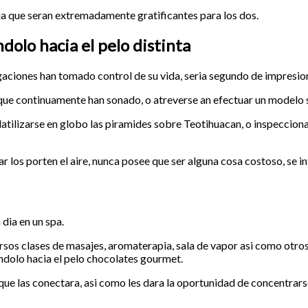
ja que seran extremadamente gratificantes para los dos.
dolo hacia el pelo distinta
gaciones han tomado control de su vida, seri­a segundo de impresio
l que continuamente han sonado, o atreverse an efectuar un modelo
atilizarse en globo las piramides sobre Teotihuacan, o inspeccion
r los porten el aire, nunca posee que ser alguna cosa costoso, se in
dia en un spa.
ersos clases de masajes, aromaterapia, sala de vapor asi­ como otro
dolo hacia el pelo chocolates gourmet.
que las conectara, asi­ como les dara la oportunidad de concentrar