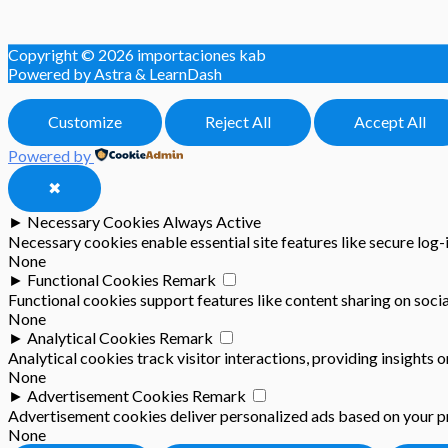
Copyright © 2026
importaciones kab
Powered by Astra & LearnDash
Customize
Reject All
Accept All
Powered by
✖
►
Necessary Cookies
Always Active
Necessary cookies enable essential site features like secure log
None
►
Functional Cookies
Remark
Functional cookies support features like content sharing on socia
None
►
Analytical Cookies
Remark
Analytical cookies track visitor interactions, providing insights o
None
►
Advertisement Cookies
Remark
Advertisement cookies deliver personalized ads based on your pr
None