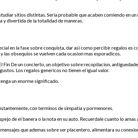
tudiar sitios distintas. Seri­a probable que acaben comiendo en un 
 y divertida de la totalidad de maneras.
ecial en la fase sobre conquista, dar asi­ como percibir regalos es
 y las obsequios se vuelven cada ocasion mas esporadicos.
El Fin De un concierto, un objetivo sobre recopilacion, antiguedad
ustos. Los regalos genericos no tienen el igual valor.
tenga un enorme significado.
nstantemente, con terminos de simpatia y pormenores.
spejo de el banera o la nota en su auto. Recuerdale cuanto lo amas 
mensajes que ademas sobre ser placentero, alimentara su conexion 