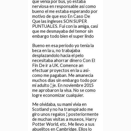
que venia por bus, yo estaba
nerviosa en responsable asi­ como
bueno el me estaba esperando por
motivo de que eso En Caso De
Que las ingleses SON SUPER
PUNTUALES. Fui con la amiga, casi
que me desmayaba del temor sin
embargo todo bien el super lindo
Bueno en esa periodo yo tenia la
beca en la u, no trabajaba
desplazandolo hacia el pelo
necesitaba ahorrar dinero Con El
Fin De ir a UK. Comence an
efectuar proyectos en la u asi­
como me pagaban. Me amanecia
muchos dias sin embargo todo por
mi adulto ¦ je. En noviembre 2015
me aprobaron la visa. No se como
logre economizar cualquier.
Me olvidaba, su mami vivia en
Scotland y no ha transpirado me
giro unos regalos ¦ posteriormente
de muchas visitas a museos, Harry
Potter World, etc. Me llevo a sus
abuelitos en Cambridge. Ellos lo