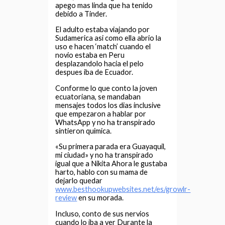
apego mas linda que ha tenido
debido a Tinder.
El adulto estaba viajando por
Sudamerica asi­ como ella abrio la
uso e hacen ‘match’ cuando el
novio estaba en Peru
desplazandolo hacia el pelo
despues iba de Ecuador.
Conforme lo que conto la joven
ecuatoriana, se mandaban
mensajes todos los dias inclusive
que empezaron a hablar por
WhatsApp y no ha transpirado
sintieron quimica.
«Su primera parada era Guayaquil,
mi ciudad» y no ha transpirado
igual que a Nikita Ahora le gustaba
harto, hablo con su mama de
dejarlo quedar
www.besthookupwebsites.net/es/growlr-
review
en su morada.
Incluso, conto de sus nervios
cuando lo iba a ver Durante la