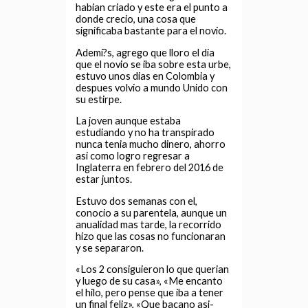
habian criado y este era el punto a
donde crecio, una cosa que
significaba bastante para el novio.
Ademi?s, agrego que lloro el dia
que el novio se iba sobre esta urbe,
estuvo unos dias en Colombia y
despues volvio a mundo Unido con
su estirpe.
La joven aunque estaba
estudiando y no ha transpirado
nunca tenia mucho dinero, ahorro
asi­ como logro regresar a
Inglaterra en febrero del 2016 de
estar juntos.
Estuvo dos semanas con el,
conocio a su parentela, aunque un
anualidad mas tarde, la recorrido
hizo que las cosas no funcionaran
y se separaron.
«Los 2 consiguieron lo que querian
y luego de su casa», «Me encanto
el hilo, pero pense que iba a tener
un final feliz», «Que bacano asi­