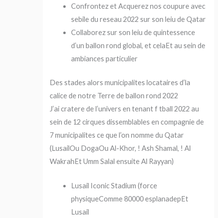
Confrontez et Acquerez nos coupure avec
sebile du reseau 2022 sur son leiu de Qatar
Collaborez sur son leiu de quintessence
d’un ballon rond global, et celaEt au sein de
ambiances particulier
Des stades alors municipalites locataires d’la
calice de notre Terre de ballon rond 2022
J’ai cratere de l’univers en tenant f tball 2022 au
sein de 12 cirques dissemblables en compagnie de
7 municipalites ce que l’on nomme du Qatar
(LusailOu DogaOu Al-Khor, ! Ash Shamal, ! Al
WakrahEt Umm Salal ensuite Al Rayyan)
Lusail Iconic Stadium (force
physiqueComme 80000 esplanadepEt
Lusail