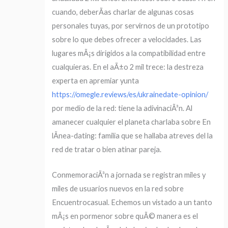
cuando, deberÃ­as charlar de algunas cosas
personales tuyas, por servirnos de un prototipo
sobre lo que debes ofrecer a velocidades. Las
lugares mÃ¡s dirigidos a la compatibilidad entre
cualquieras. En el aÃ±o 2 mil trece: la destreza
experta en apremiar yunta
https://omegle.reviews/es/ukrainedate-opinion/
por medio de la red: tiene la adivinaciÃ³n. Al
amanecer cualquier el planeta charlaba sobre En
lÃ­nea-dating: familia que se hallaba atreves del la
red de tratar o bien atinar pareja.
ConmemoraciÃ³n a jornada se registran miles y
miles de usuarios nuevos en la red sobre
Encuentrocasual. Echemos un vistado a un tanto
mÃ¡s en pormenor sobre quÃ© manera es el