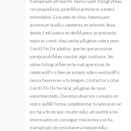
transpirado atrayente. Nunca subir fotografÃ­as
con pequeÃ±os, podrÃ­Â¡n prestarse a malos
entendidos. Esta web de citas: famosa por
acontecer la mÃ¡s candente en internet, lleva
desde 2 mil cuatro en dinÃ­Â¡mico, practicando
mejoras const. Hay tantas pÃ¡ginas sobre sexo
Con El Fin De adultos: que las que procuran
pareja podrÃ­Â­an concluir algo confusos. No
subas fotografÃ­as en la cual aparezcas de
celebraciÃ³n o bien en estado sobre excitaciÃ³n:
nunca favorecen a tu imagen.
Contactos y citas
Con El Fin De fornicar, pÃ¡ginas de sexo
experimentado. Daremos diversos consejos en
sobre quÃ© forma cumplimentar tu lateral en un
portal a fin de que resulte mÃ¡s atrayente a los
interesados en conseguir relaciones y no ha
transpirado de esta manera existan mÃ¡s