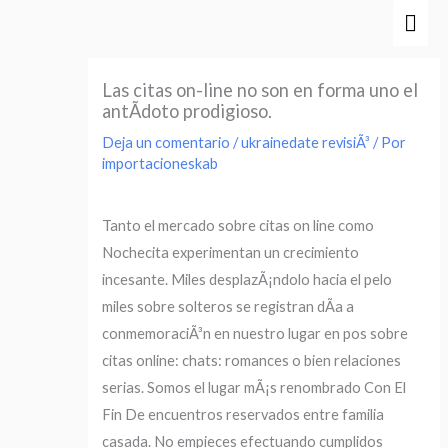
Ir
Men
al
prin
contenido
Las citas on-line no son en forma uno el
antÃ­doto prodigioso.
Deja un comentario
/
ukrainedate revisiÃ³
/ Por
importacioneskab
Tanto el mercado sobre citas on line como
Nochecita experimentan un crecimiento
incesante. Miles desplazÃ¡ndolo hacia el pelo
miles sobre solteros se registran dÃ­a a
conmemoraciÃ³n en nuestro lugar en pos sobre
citas online: chats: romances o bien relaciones
serias. Somos el lugar mÃ¡s renombrado Con El
Fin De encuentros reservados entre familia
casada. No empieces efectuando cumplidos