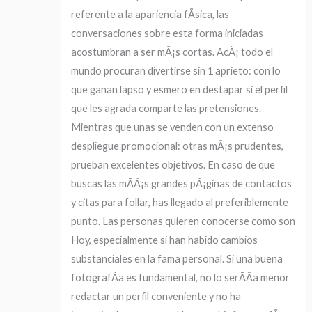
referente a la apariencia fÃ­sica, las
conversaciones sobre esta forma iniciadas
acostumbran a ser mÃ¡s cortas. AcÃ¡ todo el
mundo procuran divertirse sin 1 aprieto: con lo
que ganan lapso y esmero en destapar si el perfil
que les agrada comparte las pretensiones.
Mientras que unas se venden con un extenso
despliegue promocional: otras mÃ¡s prudentes,
prueban excelentes objetivos. En caso de que
buscas las mÃ­Â¡s grandes pÃ¡ginas de contactos
y citas para follar, has llegado al preferiblemente
punto. Las personas quieren conocerse como son
Hoy, especialmente si han habido cambios
substanciales en la fama personal. Si una buena
fotografÃ­a es fundamental, no lo serÃ­Â­a menor
redactar un perfil conveniente y no ha