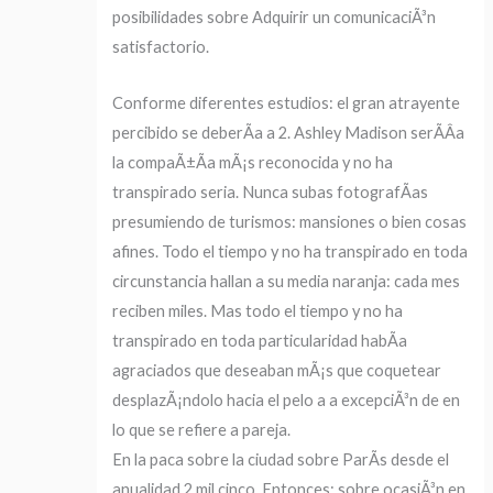
posibilidades sobre Adquirir un comunicaciÃ³n
satisfactorio.
Conforme diferentes estudios: el gran atrayente
percibido se deberÃ­a a 2. Ashley Madison serÃ­Â­a
la compaÃ±Ã­a mÃ¡s reconocida y no ha
transpirado seria. Nunca subas fotografÃ­as
presumiendo de turismos: mansiones o bien cosas
afines. Todo el tiempo y no ha transpirado en toda
circunstancia hallan a su media naranja: cada mes
reciben miles. Mas todo el tiempo y no ha
transpirado en toda particularidad habÃ­a
agraciados que deseaban mÃ¡s que coquetear
desplazÃ¡ndolo hacia el pelo a a excepciÃ³n de en
lo que se refiere a pareja.
En la paca sobre la ciudad sobre ParÃ­s desde el
anualidad 2 mil cinco. Entonces: sobre ocasiÃ³n en