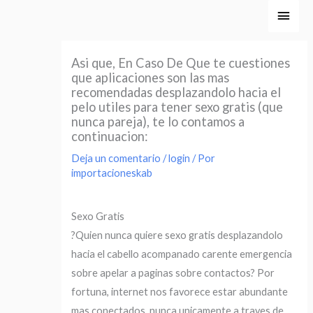
Ir
Men
al
princ
contenido
Asi que, En Caso De Que te cuestiones
que aplicaciones son las mas
recomendadas desplazandolo hacia el
pelo utiles para tener sexo gratis (que
nunca pareja), te lo contamos a
continuacion:
Deja un comentario
/
login
/ Por
importacioneskab
Sexo Gratis
?Quien nunca quiere sexo gratis desplazandolo
hacia el cabello acompanado carente emergencia
sobre apelar a paginas sobre contactos? Por
fortuna, internet nos favorece estar abundante
mas conectados, nunca unicamente a traves de