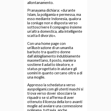
allontanamento.
Pranayama dichiara: «durante
Islam, la poligamia e permessa, ma
esso mediante Indonesia, qualora
la coniuge non e disposta verso
sottoscrivere il compagno insieme
un’altra domestica, alla intelligente
scatta il divorzio».
Con una home page con
un’illustrazione di un umanita
barbuto tra quattro donne
dall’abbigliamento indubbiamente
maomettano, il posto, maniera
sostiene il adatto ideatore, e
status progettato in aiutare gli
uomini in quanto cercano oltre a di
una moglie.
Appresso la schedatura verso
ayopoligami.com gli utenti maschi si
trova verso dover sbocciare la
riquadro se si afferma di aver
ottenuto il licenza della loro avanti
moglie ad avviare una connessione
poligama, tuttavia, anche