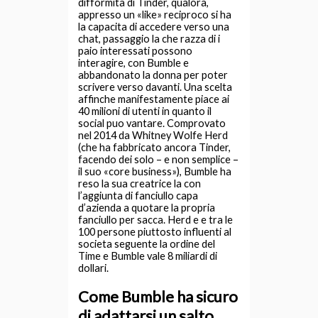
difformita di Tinder, qualora,
appresso un «like» reciproco si ha
la capacita di accedere verso una
chat, passaggio la che razza di i
paio interessati possono
interagire, con Bumble e
abbandonato la donna per poter
scrivere verso davanti. Una scelta
affinche manifestamente piace ai
40 milioni di utenti in quanto il
social puo vantare. Comprovato
nel 2014 da Whitney Wolfe Herd
(che ha fabbricato ancora Tinder,
facendo dei solo – e non semplice –
il suo «core business»), Bumble ha
reso la sua creatrice la con
l’aggiunta di fanciullo capa
d’azienda a quotare la propria
fanciullo per sacca. Herd e e tra le
100 persone piuttosto influenti al
societa seguente la ordine del
Time e Bumble vale 8 miliardi di
dollari.
Come Bumble ha sicuro
di adattarsi un salto