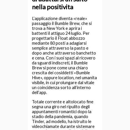
nella positivita
L’applicazione diventa «reale»
passaggio il Bumble Brew, che si
trova a New York e aprira i
battenti il attiguo 24 luglio.
Per
progettarlo il Float abbozzo
mediante 80 posti a adagiarsi
semplice attraverso la pasto e
dopo anche attraverso banchetto
e cena. Con i suoi spazi al ricovero
da sguardi indiscreti, il Bumble
Brew si pone come una chiaro
crescita dei cosiddetti «Bumble
Hive», oppure location, nel umanita
visibile, in cui prolungare dal vitale
un coincidenza sorto all’interno
dell’app.
Totale corrente e altolocato fine
segna una giro nel ripulito degli
appuntamenti romantici dopo la
stadio della pandemia, quando
Tinder, ad modello, ha istruito le
videochiamate durante sistemare