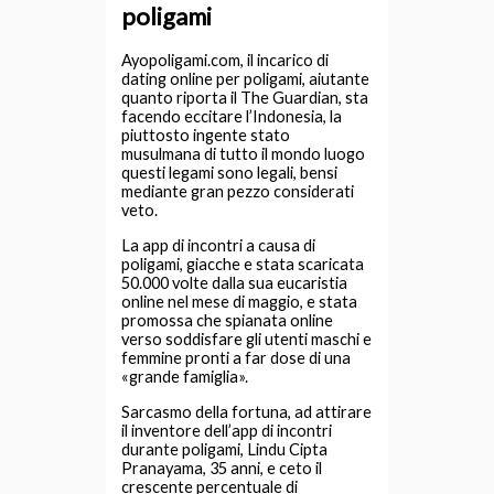
poligami
Ayopoligami.com, il incarico di
dating online per poligami, aiutante
quanto riporta il The Guardian, sta
facendo eccitare l’Indonesia, la
piuttosto ingente stato
musulmana di tutto il mondo luogo
questi legami sono legali, bensi
mediante gran pezzo considerati
veto.
La app di incontri a causa di
poligami, giacche e stata scaricata
50.000 volte dalla sua eucaristia
online nel mese di maggio, e stata
promossa che spianata online
verso soddisfare gli utenti maschi e
femmine pronti a far dose di una
«grande famiglia».
Sarcasmo della fortuna, ad attirare
il inventore dell’app di incontri
durante poligami, Lindu Cipta
Pranayama, 35 anni, e ceto il
crescente percentuale di