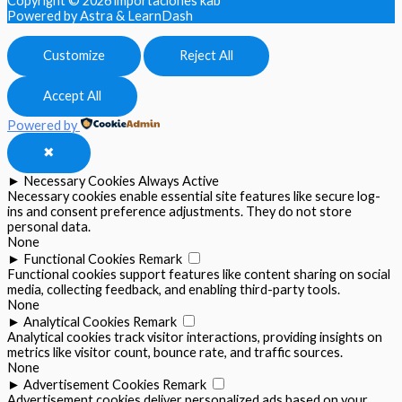
Copyright © 2026
importaciones kab
Powered by Astra & LearnDash
Customize
Reject All
Accept All
Powered by
✖
►
Necessary Cookies
Always Active
Necessary cookies enable essential site features like secure log-
ins and consent preference adjustments. They do not store
personal data.
None
►
Functional Cookies
Remark
Functional cookies support features like content sharing on social
media, collecting feedback, and enabling third-party tools.
None
►
Analytical Cookies
Remark
Analytical cookies track visitor interactions, providing insights on
metrics like visitor count, bounce rate, and traffic sources.
None
►
Advertisement Cookies
Remark
Advertisement cookies deliver personalized ads based on your